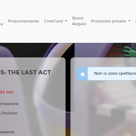
Buoni
Prossimamente
CineCard
Proiezioni private
ia
Regalo
S: THE LAST ACT
Non ci sono spettacol
 93 min
imazione
/Italiano
seworx