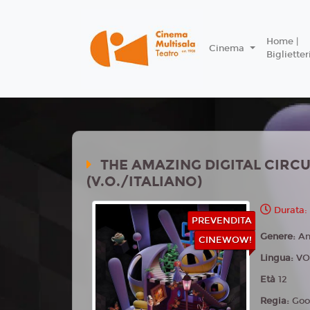
Home |
Cinema
Biglietter
THE AMAZING DIGITAL CIRCU
(V.O./ITALIANO)
Durata:
PREVENDITA
Genere:
An
CINEWOW!
Lingua:
VO
Età
12
Regia:
Goo