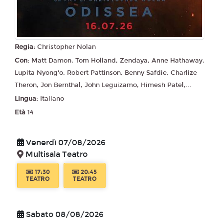
Regia:
Christopher Nolan
Con:
Matt Damon, Tom Holland, Zendaya, Anne Hathaway,
Lupita Nyong'o, Robert Pattinson, Benny Safdie, Charlize
Theron, Jon Bernthal, John Leguizamo, Himesh Patel,...
Lingua:
Italiano
Età
14
Venerdì 07/08/2026
Multisala Teatro
17:30
20:45
TEATRO
TEATRO
Sabato 08/08/2026