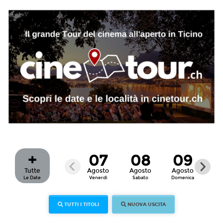
+
07
08
09
Tutte
Agosto
Agosto
Agosto
Ag
Le Date
Venerdì
Sabato
Domenica
Lu
TUTTI I TITOLI
NUOVA USCITA