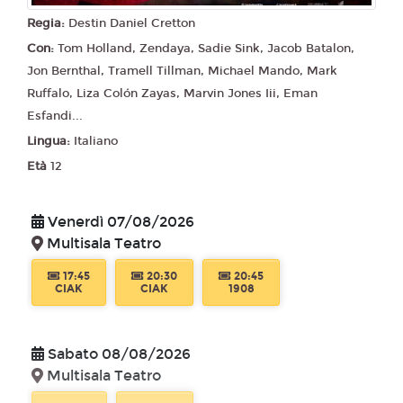
Regia:
Destin Daniel Cretton
Con:
Tom Holland, Zendaya, Sadie Sink, Jacob Batalon,
Jon Bernthal, Tramell Tillman, Michael Mando, Mark
Ruffalo, Liza Colón Zayas, Marvin Jones Iii, Eman
Esfandi...
Lingua:
Italiano
Età
12
Venerdì 07/08/2026
Multisala Teatro
17:45
20:30
20:45
CIAK
CIAK
1908
Sabato 08/08/2026
Multisala Teatro