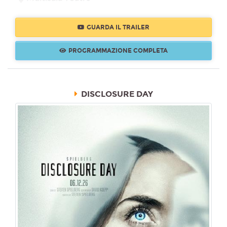
17:30
1908
GUARDA IL TRAILER
PROGRAMMAZIONE COMPLETA
Lunedì 10/08/2026
Multisala Teatro
17:30
DISCLOSURE DAY
1908
Mercoledì 12/08/2026
Multisala Teatro
17:30
MIGNON