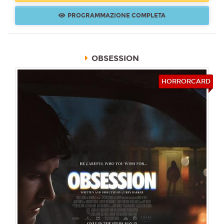
PROGRAMMAZIONE COMPLETA
Lunedì 10/08/2026
Multisala Teatro
18:00
OBSESSION
MIGNON
HORRORCARD
Martedì 11/08/2026
Multisala Teatro
20:30
MIGNON