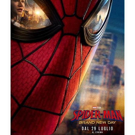
Multisala Teatro
20:30
1908
Mercoledì 12/08/2026
Multisala Teatro
17:30
20:30
20:30
TEATRO
1908
MIGNON