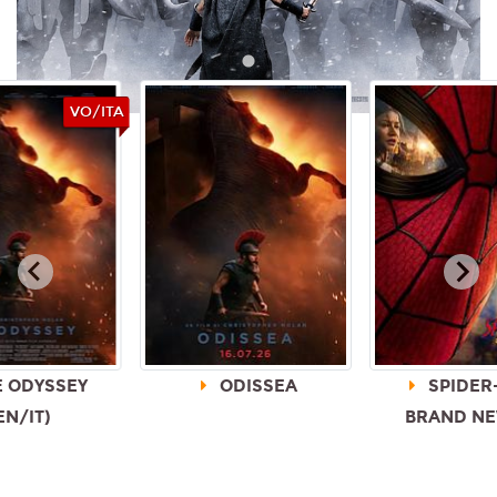
VO/ITA
 ODYSSEY
ODISSEA
SPIDER
EN/IT)
BRAND NE