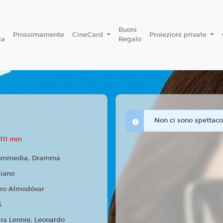
Buoni
Prossimamente
CineCard
Proiezioni private
ia
Regalo
Non ci sono spettacol
111 min
ommedia, Dramma
liano
ro Almodóvar
6
ra Lennie, Leonardo