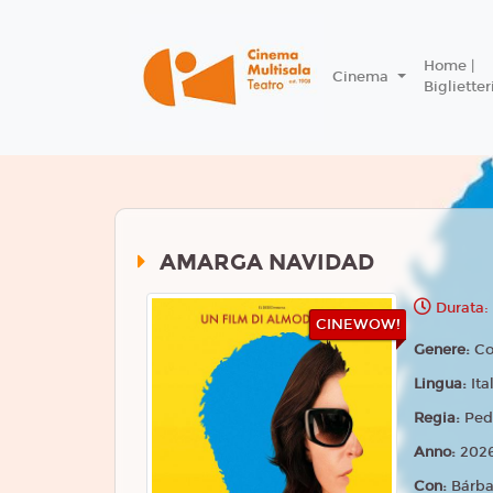
Home |
Cinema
Biglietter
AMARGA NAVIDAD
Durata: 
CINEWOW!
Genere:
C
Lingua:
Ita
Regia:
Ped
Anno:
202
Con:
Bárba