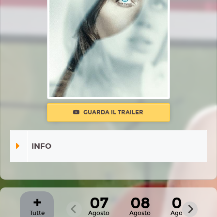
GUARDA IL TRAILER
INFO
+
07
08
09
Tutte
Agosto
Agosto
Agosto
A