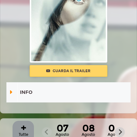
GUARDA IL TRAILER
INFO
+
07
08
09
Tutte
Agosto
Agosto
Agosto
A