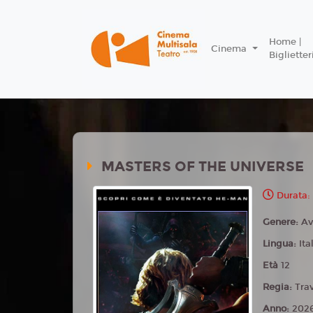
Home |
Cinema
Biglietter
MASTERS OF THE UNIVERSE
Durata:
Genere:
Av
Lingua:
Ita
Età
12
Regia:
Tra
Anno:
202