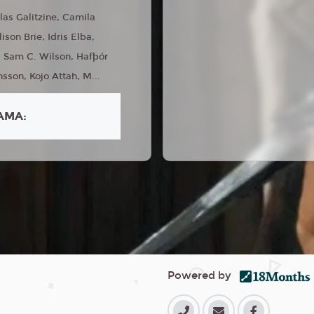
las Galitzine, Camila
son Brie, Idris Elba,
, Sam C. Wilson, Hafþór
nsson, Kojo Attah, M...
AMA:
Powered by