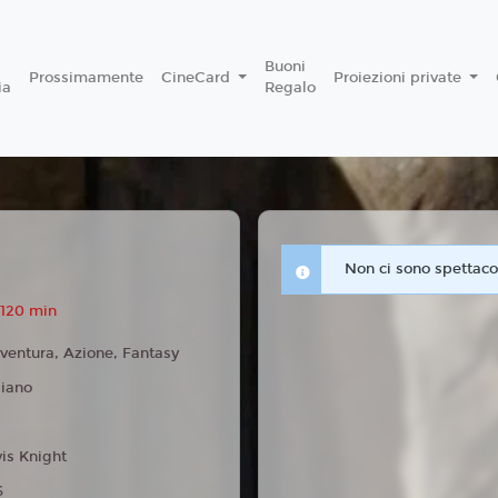
Buoni
Prossimamente
CineCard
Proiezioni private
ia
Regalo
Non ci sono spettacol
 120 min
ventura, Azione, Fantasy
liano
vis Knight
6