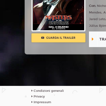
Con:
Nicho
Mendes, Ali
Jared Leto
Júlíus Björ
GUARDA IL TRAILER
TR
Condizioni generali
Privacy
Impressum