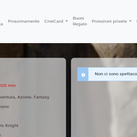
Buoni
Prossimamente
CineCard
Proiezioni private
ia
Regalo
Non ci sono spettacol
 120 min
ventura, Azione, Fantasy
liano
vis Knight
6