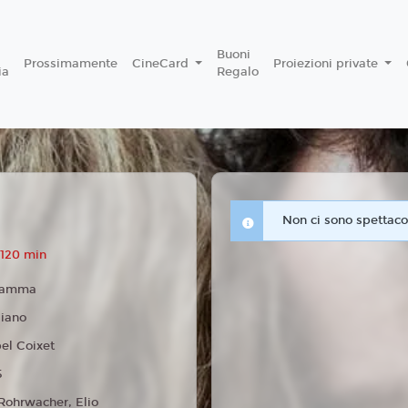
Buoni
Prossimamente
CineCard
Proiezioni private
ia
Regalo
Non ci sono spettacol
 120 min
ramma
liano
bel Coixet
5
Rohrwacher, Elio