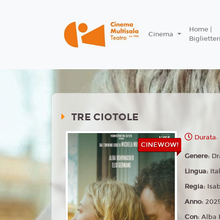
Home |
Cinema
Biglietter
TRE CIOTOLE
Durata:
CINEWOW!
Genere:
D
Lingua:
Ita
Regia:
Isa
Anno:
202
Con:
Alba 