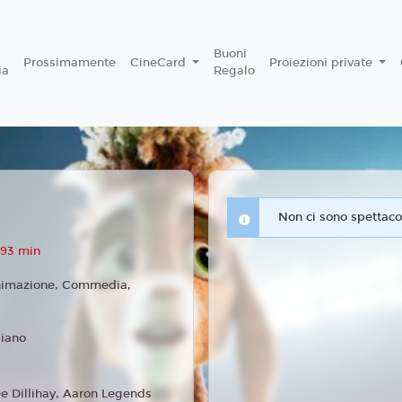
Buoni
Prossimamente
CineCard
Proiezioni private
ia
Regalo
Non ci sono spettacol
 93 min
imazione, Commedia,
liano
ee Dillihay, Aaron Legends