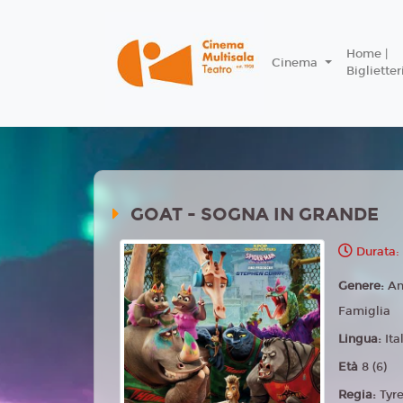
Home |
Cinema
Biglietter
GOAT - SOGNA IN GRANDE
Durata:
Genere:
An
Famiglia
Lingua:
Ita
Età
8 (6)
Regia:
Tyr