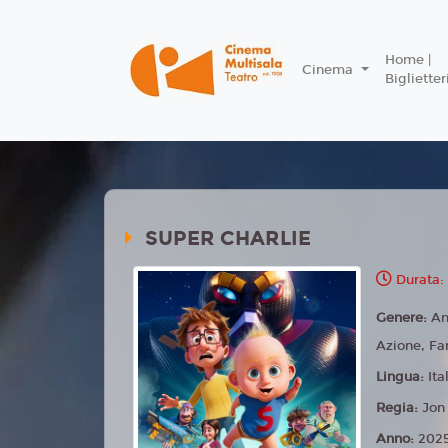
Home |
Cinema
Biglietter
SUPER CHARLIE
Durata:
Genere:
An
Azione, Fa
Lingua:
Ita
Regia:
Jon
Anno:
202