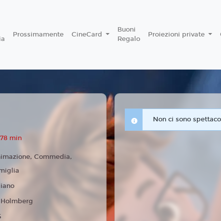
Buoni
Prossimamente
CineCard
Proiezioni private
ia
Regalo
Non ci sono spettacol
 78 min
imazione, Commedia,
miglia
liano
 Holmberg
5