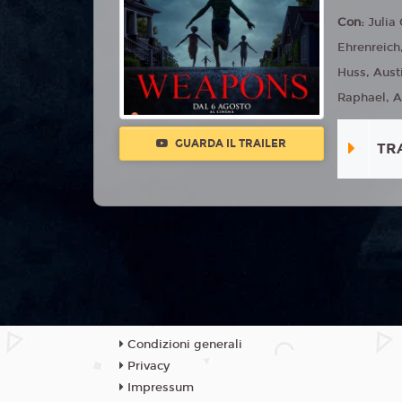
Con:
Julia
Ehrenreich
Huss, Aust
Raphael, A
GUARDA IL TRAILER
TR
Condizioni generali
Privacy
Impressum