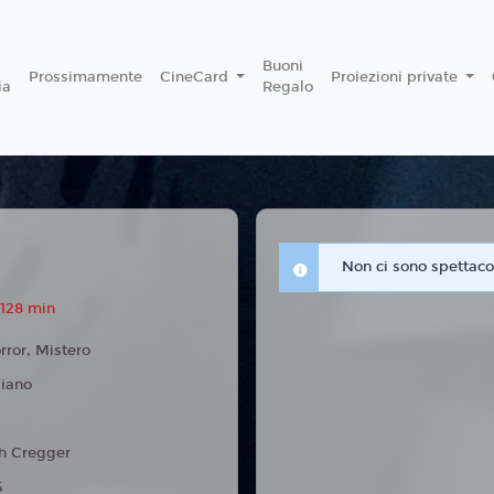
Buoni
Prossimamente
CineCard
Proiezioni private
ia
Regalo
Non ci sono spettacol
 128 min
rror, Mistero
liano
h Cregger
5