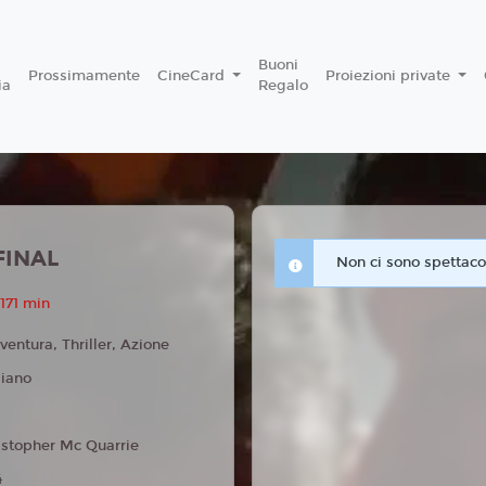
Buoni
Prossimamente
CineCard
Proiezioni private
ia
Regalo
FINAL
Non ci sono spettacol
171 min
ventura, Thriller, Azione
liano
istopher Mc Quarrie
4