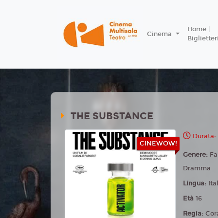
Home |
Cinema
Biglietter
THE SUBSTANCE
Durata: 
CINEWOW!
Genere:
Fa
Dramma
Lingua:
Ita
Età
16
Regia:
Cor