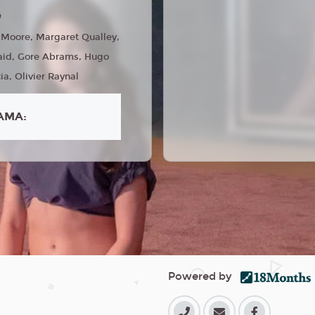
4
Moore, Margaret Qualley,
aid, Gore Abrams, Hugo
ia, Olivier Raynal
AMA:
Powered by