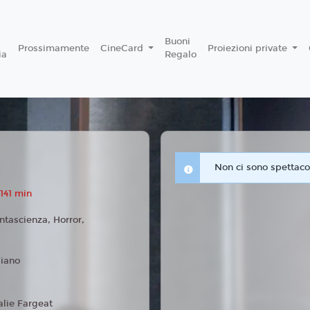
Buoni
Prossimamente
CineCard
Proiezioni private
ia
Regalo
Non ci sono spettacol
141 min
ntascienza, Horror,
liano
alie Fargeat