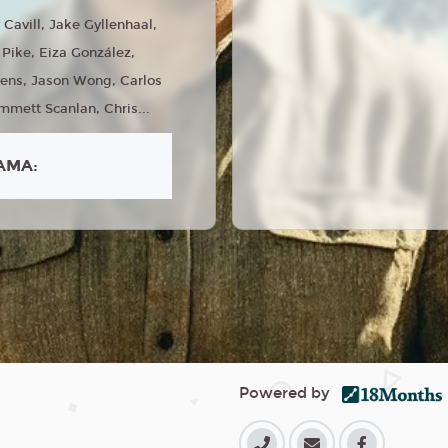
 Cavill, Jake Gyllenhaal,
ike, Eiza González,
vens, Jason Wong, Carlos
mett Scanlan, Chris...
AMA:
Powered by