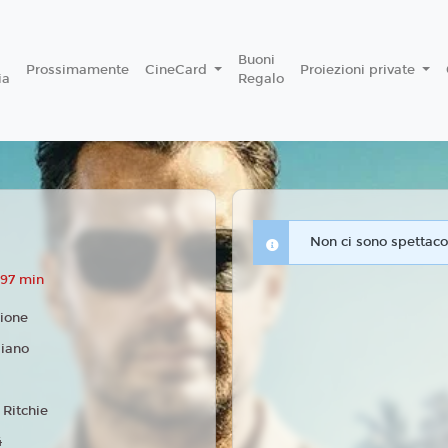
Buoni
Prossimamente
CineCard
Proiezioni private
ia
Regalo
Non ci sono spettacol
 97 min
ione
liano
 Ritchie
4