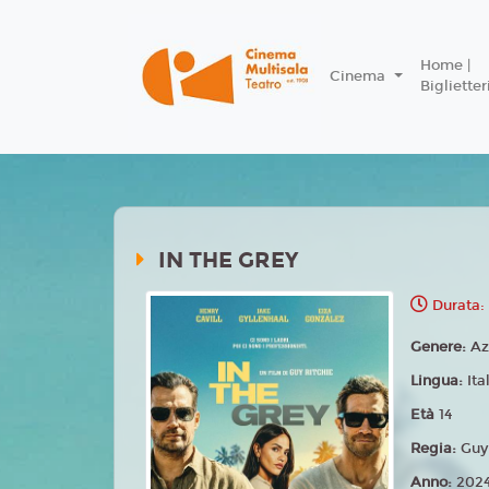
Home |
Cinema
Biglietter
IN THE GREY
Durata:
Genere:
Az
Lingua:
Ita
Età
14
Regia:
Guy
Anno:
202