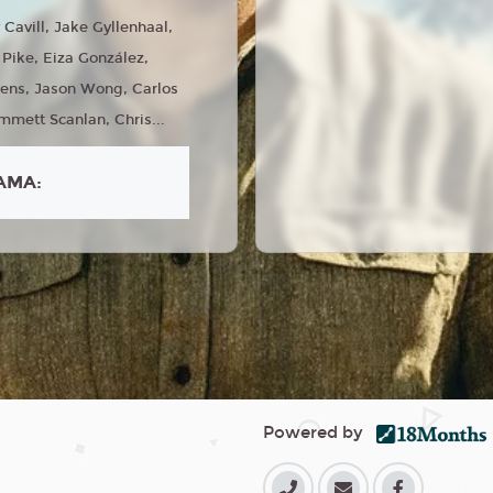
 Cavill, Jake Gyllenhaal,
ike, Eiza González,
vens, Jason Wong, Carlos
mett Scanlan, Chris...
AMA:
Powered by