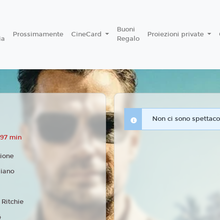
Buoni
Prossimamente
CineCard
Proiezioni private
ia
Regalo
Non ci sono spettacol
 97 min
ione
liano
 Ritchie
4