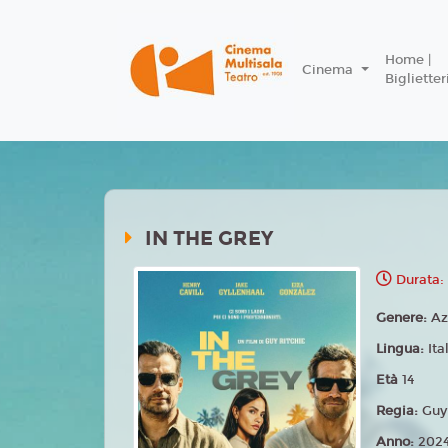
Home |
Cinema
Biglietter
IN THE GREY
Durata:
Genere:
Az
Lingua:
Ita
Età
14
Regia:
Guy
Anno:
202