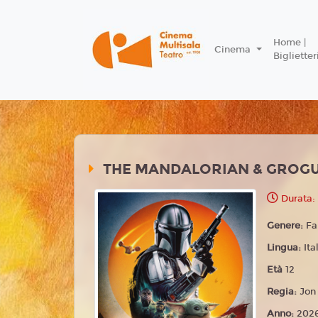
Home |
Cinema
Biglietter
THE MANDALORIAN & GROG
Durata:
Genere:
Fa
Lingua:
Ita
Età
12
Regia:
Jon
Anno:
202