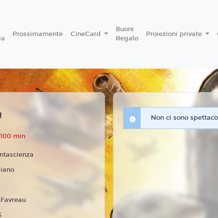
Buoni
Prossimamente
CineCard
Proiezioni private
ia
Regalo
U
Non ci sono spettacol
 100 min
ntascienza
liano
 Favreau
6