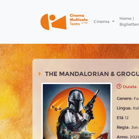
Home |
Cinema
Biglietter
THE MANDALORIAN & GROG
Durata:
Genere:
Fa
Lingua:
Ita
Età
12
Regia:
Jon
Anno:
202