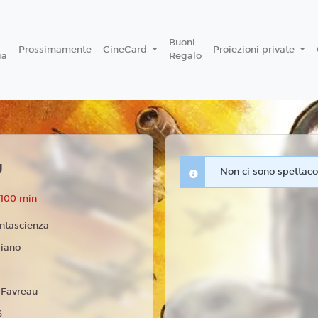
Buoni
Prossimamente
CineCard
Proiezioni private
ia
Regalo
U
Non ci sono spettacol
 100 min
ntascienza
liano
 Favreau
6